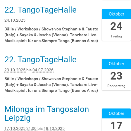
+
0
1
0
0
0
22. TangoTageHalle
0
:
1
0
-
2
:
Oktober
1
5
-
2
2
0
0
:
9
0
0
4
2
24.10.2025
24
0
0
:
1
2
T
5
+
Bälle / Workshops / Shows von Stephanie & Fausto
0
5
T
5
2
-
0
(Italy) + Sayaka & Joscha (Vienna). Tanzbare Live-
Freitag
"
9
2
-
1
1
2
Musik spielt für uns Siempre Tango (Buenos Aires)
T
+
0
1
:
0
:
.
a
0
:
0
0
-
0
n
1
5
-
0
2
22. TangoTageHalle
0
2
g
:
9
2
:
4
Oktober
2
0
o
0
:
6
0
T
0
2
23.10.2025
bis
04.07.2026
23
s
0
5
T
0
0
2
5
a
"
9
2
+
0
Bälle / Workshops / Shows von Stephanie & Fausto
5
-
l
T
+
3
0
:
(Italy) + Sayaka & Joscha (Vienna). Tanzbare Live-
Donnerstag
-
1
o
a
0
:
2
0
Musik spielt für uns Siempre Tango (Buenos Aires)
1
0
n
n
1
5
:
0
.
0
-
L
g
:
9
0
:
-
2
Milonga im Tangosalon
e
o
0
:
0
0
2
2
3
Oktober
i
s
0
5
2
0
0
Leipzig
5
T
p
a
"
9
0
+
2
17
T
0
z
l
T
+
2
0
5
2
0
17.10.2025 21:00
bis
18.10.2025
i
o
a
0
5
2
-