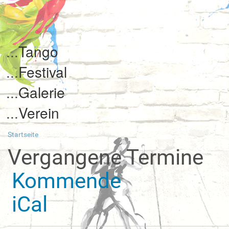
Tango
Festival
Galerie
Verein
Startseite
Vergangene Termine
Kommende
iCal