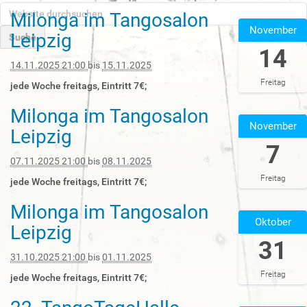
W
Milonga im Tangosalon
2
e
November
0
Leipzig
b
2
s
14
E
5
i
14.11.2025 21:00
bis
15.11.2025
r
-
t
w
Freitag
1
jede Woche freitags, Eintritt 7€;
e
e
1
d
i
Milonga im Tangosalon
-
2
u
t
November
1
0
Leipzig
r
e
4
2
c
7
r
T
5
h
07.11.2025 21:00
bis
08.11.2025
t
2
-
s
e
Freitag
1
1
jede Woche freitags, Eintritt 7€;
u
S
:
1
c
u
Milonga im Tangosalon
0
-
2
h
c
Oktober
0
0
0
Leipzig
e
h
:
7
2
n
31
e
0
T
5
31.10.2025 21:00
bis
01.11.2025
…
0
2
-
Freitag
+
1
1
jede Woche freitags, Eintritt 7€;
0
:
0
1
0
-
2