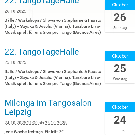
22. TangoTageHalle
Oktober
:
0
3
0
0
:
1
2
26.10.2025
26
0
0
T
5
Bälle / Workshops / Shows von Stephanie & Fausto
2
0
2
-
(Italy) + Sayaka & Joscha (Vienna). Tanzbare Live-
Sonntag
0
+
1
1
Musik spielt für uns Siempre Tango (Buenos Aires)
2
0
:
0
.
5
1
0
-
-
:
0
2
22. TangoTageHalle
2
1
0
:
6
Oktober
0
1
0
0
T
2
25.10.2025
25
-
2
0
0
5
1
0
+
0
Bälle / Workshops / Shows von Stephanie & Fausto
-
5
2
0
:
(Italy) + Sayaka & Joscha (Vienna). Tanzbare Live-
Samstag
1
T
5
1
0
Musik spielt für uns Siempre Tango (Buenos Aires)
0
2
-
:
0
.
-
0
1
0
:
2
Milonga im Tangosalon
:
1
0
0
2
5
Oktober
5
-
2
0
0
Leipzig
T
9
0
0
+
2
24
0
:
8
2
0
5
0
24.10.2025 21:00
bis
25.10.2025
5
T
5
2
-
:
Freitag
9
2
-
:
1
jede Woche freitags, Eintritt 7€;
0