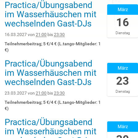
9
Practica/Übungsabend
+
2
T
März
0
0
im Wasserhäuschen mit
2
1
2
16
1
wechselnden Gast-DJs
:
7
:
0
-
0
Dienstag
0
0
16.03.2027
von
21:00
bis
23:30
0
2
3
:
Teilnehmerbeitrag; 5 €/4 € (L.tango-Mitglieder: 1
0
-
0
€)
2
1
0
7
6
Practica/Übungsabend
+
2
-
T
März
0
0
im Wasserhäuschen mit
0
2
1
2
23
3
1
wechselnden Gast-DJs
:
7
-
:
0
-
0
0
Dienstag
0
0
23.03.2027
von
21:00
bis
23:30
2
0
2
3
T
:
Teilnehmerbeitrag; 5 €/4 € (L.tango-Mitglieder: 1
0
-
2
0
€)
2
2
3
0
7
3
Practica/Übungsabend
:
+
2
-
T
März
3
0
0
im Wasserhäuschen mit
0
2
0
1
2
3
1