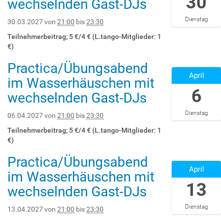
30
wechselnden Gast-DJs
:
:
7
-
:
0
0
-
0
0
Dienstag
0
0
0
30.03.2027
von
21:00
bis
23:30
9
0
+
2
3
T
:
Teilnehmerbeitrag; 5 €/4 € (L.tango-Mitglieder: 1
0
0
-
2
0
€)
1
2
3
3
0
:
7
0
Practica/Übungsabend
:
+
2
0
-
T
April
3
0
0
im Wasserhäuschen mit
0
0
2
0
1
2
6
I
3
1
wechselnden Gast-DJs
:
:
7
n
-
:
0
0
-
d
1
0
Dienstag
0
0
0
06.04.2027
von
21:00
bis
23:30
u
6
0
+
2
4
s
T
:
Teilnehmerbeitrag; 5 €/4 € (L.tango-Mitglieder: 1
0
0
-
t
2
0
€)
1
2
0
r
3
0
:
7
6
Practica/Übungsabend
i
:
+
2
0
-
T
April
e
3
0
0
im Wasserhäuschen mit
0
0
2
s
0
2
2
13
I
3
1
wechselnden Gast-DJs
t
:
:
7
n
-
:
r
0
0
-
d
2
0
Dienstag
a
0
0
0
13.04.2027
von
21:00
bis
23:30
u
3
0
ß
+
2
4