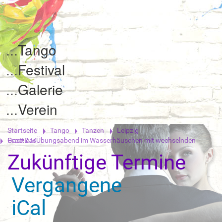
Tango
Festival
Galerie
Verein
Startseite
Tango
Tanzen
Leipzig
Practica/Übungsabend im Wasserhäuschen mit wechselnden Gast-DJs
Zukünftige Termine
Vergangene
iCal