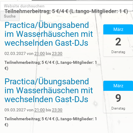
W
e
Teilnehmerbeitrag; 5 €/4 € (L.tango-Mitglieder: 1 €)
b
s
Practica/Übungsabend
2
E
i
März
0
r
im Wasserhäuschen mit
t
2
w
2
e
wechselnden Gast-DJs
7
e
d
-
i
u
Dienstag
0
t
02.03.2027
von
21:00
bis
23:30
r
3
e
Teilnehmerbeitrag; 5 €/4 € (L.tango-Mitglieder: 1
c
-
r
€)
h
0
t
s
2
e
Practica/Übungsabend
2
u
T
S
März
0
c
im Wasserhäuschen mit
2
u
2
h
9
1
c
wechselnden Gast-DJs
7
e
:
h
-
n
0
e
Dienstag
0
09.03.2027
von
21:00
bis
23:30
0
…
3
:
Teilnehmerbeitrag; 5 €/4 € (L.tango-Mitglieder: 1
-
0
€)
0
0