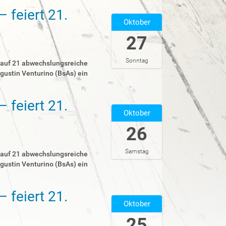
s
e
u
 feiert 21.
S
c
Oktober
u
h
c
27
e
h
n
e
Sonntag
t auf 21 abwechslungsreiche
…
gustin Venturino (BsAs) ein
 feiert 21.
Oktober
26
Samstag
t auf 21 abwechslungsreiche
gustin Venturino (BsAs) ein
 feiert 21.
Oktober
25