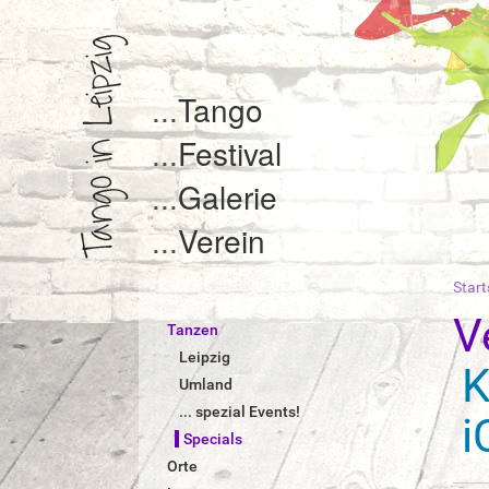
Tango
Festival
Galerie
Verein
Start
S
i
V
Tanzen
e
s
Leipzig
i
Umland
n
... spezial Events!
i
d
Specials
h
i
Orte
e