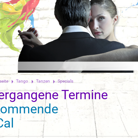
seite
Tango
Tanzen
Specials
ergangene Termine
Kommende
Cal