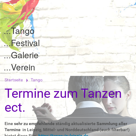
Tango
Festival
Galerie
Verein
Startseite
Tango
Termine zum Tanzen
ect.
Eine
sehr zu empfehlende
ständig aktualisierte
Sammlung aller
Termine
in Leipzig, Mittel- und Norddeutschland
(auch filterbar!)
bietet diese Site:
https://tango-in-leipzig.de