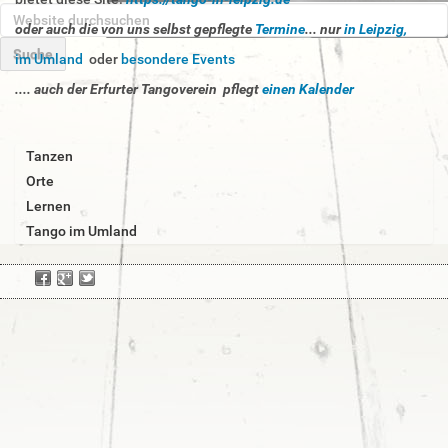
W
oder auch die von uns selbst gepflegte
Termine
... nur
in Leipzig,
e
b
im Umland
oder
besondere Events
s
E
.... auch der Erfurter Tangoverein pflegt
einen Kalender
i
r
t
w
e
e
d
Tanzen
i
u
t
Orte
r
e
Lernen
c
r
Tango im Umland
h
t
s
e
u
S
c
u
h
c
e
h
n
e
…