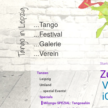
Tango
Festival
Galerie
Verein
Start
S
i
Z
Tanzen
e
s
Leipzig
V
i
Umland
n
... spezial Events!
i
d
Specials
h
i
Milonga-SPEZIAL: Tangosalón
e