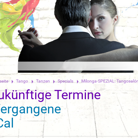
seite
Tango
Tanzen
Specials
Milonga-SPEZIAL: Tangosalón 
ukünftige Termine
ergangene
Cal