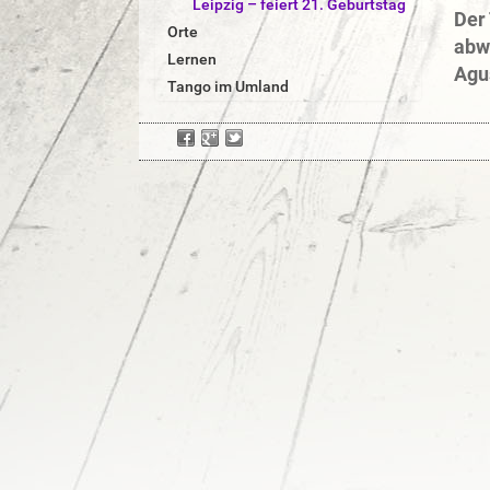
Leipzig – feiert 21. Geburtstag
Der 
r
Orte
abw
Lernen
Agu
Tango im Umland