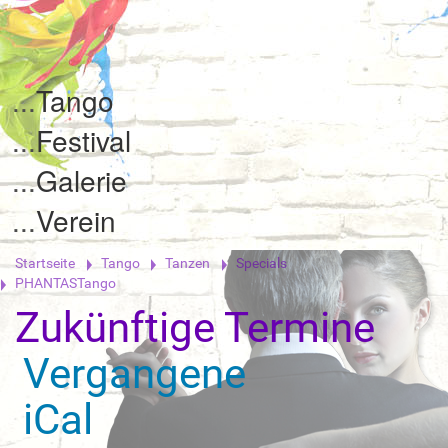
Tango
Festival
Galerie
Verein
Startseite
Tango
Tanzen
Specials
PHANTASTango
Zukünftige Termine
Vergangene
iCal