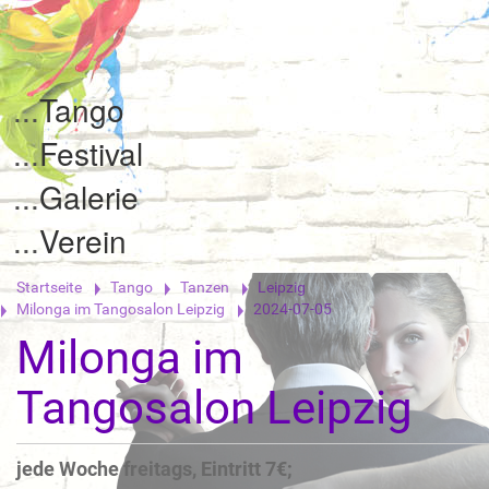
Tango
Festival
Galerie
Verein
Startseite
Tango
Tanzen
Leipzig
Milonga im Tangosalon Leipzig
2024-07-05
Milonga im
Tangosalon Leipzig
jede Woche freitags, Eintritt 7€;