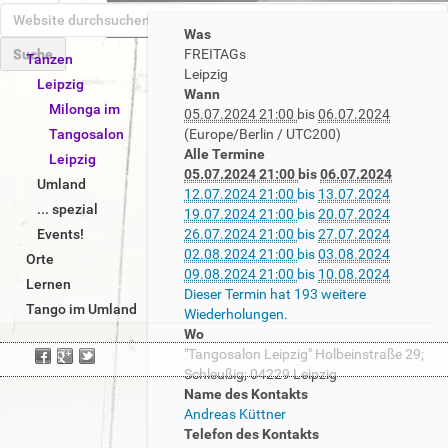
W
h
e
Was
t
b
FREITAGs
Tanzen
t
s
Leipzig
E
p
Leipzig
i
Wann
r
s
Milonga im
t
05.07.2024 21:00
bis
06.07.2024
w
:
e
Tangosalon
(Europe/Berlin / UTC200)
e
/
d
Alle Termine
Leipzig
i
/
u
05.07.2024 21:00
bis
06.07.2024
t
l
Umland
r
12.07.2024 21:00
bis
13.07.2024
e
-
... spezial
c
19.07.2024 21:00
bis
20.07.2024
r
t
h
Events!
26.07.2024 21:00
bis
27.07.2024
t
a
s
02.08.2024 21:00
bis
03.08.2024
Orte
e
n
u
09.08.2024 21:00
bis
10.08.2024
S
g
Lernen
c
Dieser Termin hat 193 weitere
u
o
Tango im Umland
h
Wiederholungen.
c
.
e
Wo
h
d
n
"Tangosalon Leipzig" Holbeinstraße 29;
e
e
Schleußig; 04229 Leipzig
…
/
Name des Kontakts
t
Andreas Küttner
a
Telefon des Kontakts
n