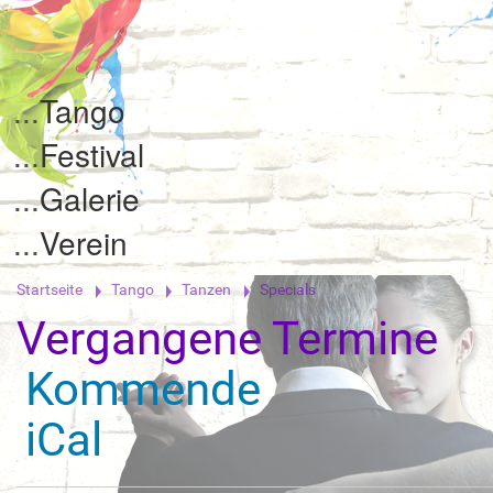
Tango
Festival
Galerie
Verein
Startseite
Tango
Tanzen
Specials
Vergangene Termine
Kommende
iCal