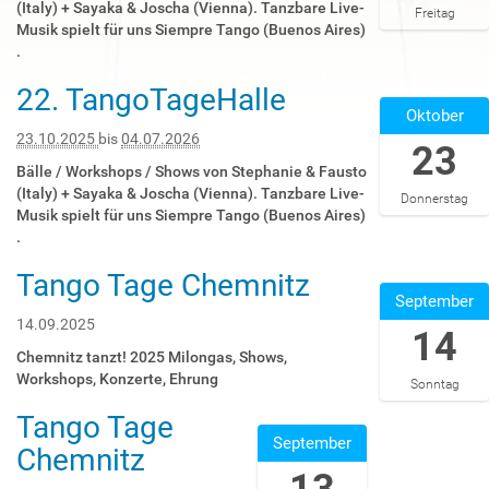
:
(Italy) + Sayaka & Joscha (Vienna). Tanzbare Live-
Freitag
:
1
0
Musik spielt für uns Siempre Tango (Buenos Aires)
0
0
0
.
0
-
:
2
2
22. TangoTageHalle
0
2
0
4
Oktober
0
0
2
T
+
2
23.10.2025
bis
04.07.2026
23
5
0
0
5
-
0
Bälle / Workshops / Shows von Stephanie & Fausto
2
-
1
:
(Italy) + Sayaka & Joscha (Vienna). Tanzbare Live-
Donnerstag
:
1
0
0
Musik spielt für uns Siempre Tango (Buenos Aires)
0
0
-
0
.
0
-
2
:
2
2
Tango Tage Chemnitz
6
0
2
0
3
September
T
0
0
2
T
2
+
2
14.09.2025
14
5
0
3
0
5
-
0
Chemnitz tanzt! 2025 Milongas, Shows,
:
2
-
1
:
Workshops, Konzerte, Ehrung
Sonntag
5
:
0
0
0
9
0
9
Tango Tage
-
0
2
:
0
-
September
2
:
0
Chemnitz
5
2
1
5
0
2
9
0
4
T
0
5