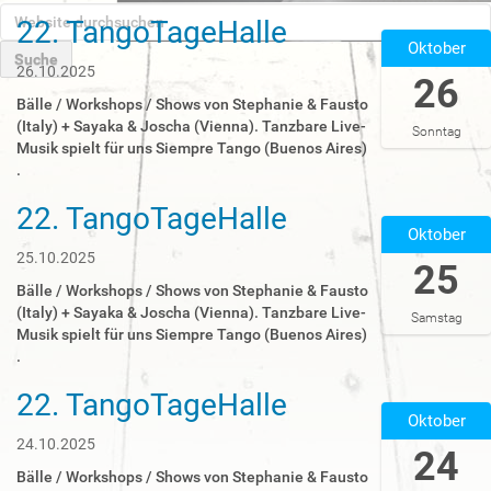
W
22. TangoTageHalle
2
e
Oktober
0
b
2
26.10.2025
s
26
E
5
i
Bälle / Workshops / Shows von Stephanie & Fausto
r
-
t
(Italy) + Sayaka & Joscha (Vienna). Tanzbare Live-
w
Sonntag
1
e
Musik spielt für uns Siempre Tango (Buenos Aires)
e
0
d
.
i
-
u
t
2
22. TangoTageHalle
r
2
e
6
c
Oktober
0
r
T
h
2
25.10.2025
t
25
0
s
5
e
0
Bälle / Workshops / Shows von Stephanie & Fausto
u
-
S
:
(Italy) + Sayaka & Joscha (Vienna). Tanzbare Live-
Samstag
c
1
u
0
Musik spielt für uns Siempre Tango (Buenos Aires)
h
0
c
0
.
e
-
h
:
n
2
e
22. TangoTageHalle
0
2
5
…
Oktober
0
0
T
+
2
24.10.2025
24
0
0
5
0
Bälle / Workshops / Shows von Stephanie & Fausto
2
-