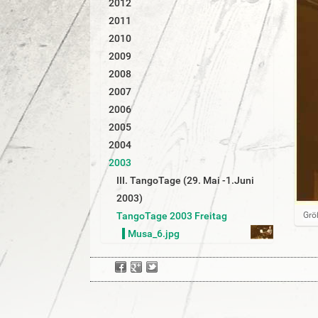
2012
r
2011
2010
2009
2008
2007
2006
2005
2004
2003
III. TangoTage (29. Mai -1.Juni
2003)
Z
TangoTage 2003 Freitag
Grö
e
Musa_6.jpg
i
g
e
B
i
l
d