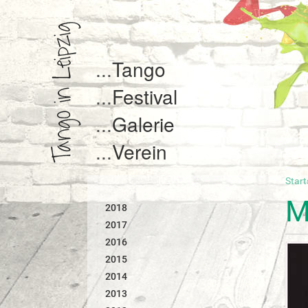
Tango
Festival
Galerie
Verein
Start
S
i
M
2018
e
s
2017
i
2016
n
2015
d
2014
h
i
2013
e