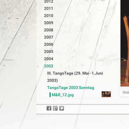
2012
r
2011
2010
2009
2008
2007
2006
2005
2004
2003
III. TangoTage (29. Mai -1.Juni
2003)
TangoTage 2003 Sonntag
Z
Grö
M&R_12.jpg
e
i
g
e
B
i
l