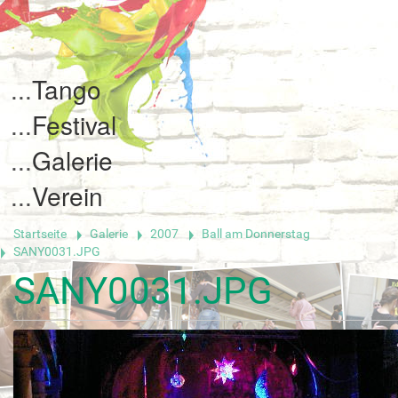
Tango
Festival
Galerie
Verein
Startseite
Galerie
2007
Ball am Donnerstag
SANY0031.JPG
SANY0031.JPG