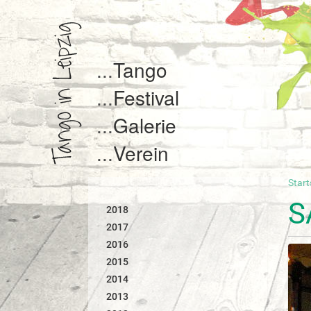
Tango
Festival
Galerie
Verein
Start
S
i
S
2018
e
s
2017
i
2016
n
2015
d
2014
h
i
2013
e