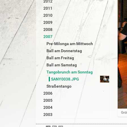
2012
r
2011
2010
2009
2008
2007
Pre-Milonga am Mittwoch
Ball am Donnerstag
Ball am Freitag
Ball am Samstag
Tangobrunch am Sonntag
SANY0038.JPG
Straßentango
2006
2005
2004
Z
Grö
2003
e
i
g