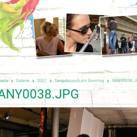
seite
Galerie
2007
Tangobrunch am Sonntag
SANY0038.J
ANY0038.JPG