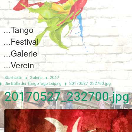
Tango
Festival
Galerie
Verein
Startseite
Galerie
2017
Die Bälle der TangoTage Leipzig
20170527_232700.jpg
20170527_232700.jpg