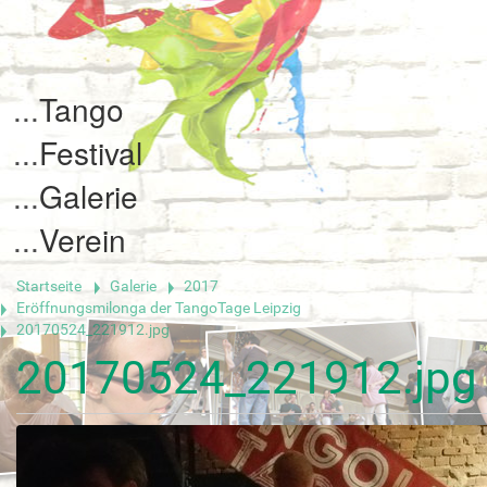
Tango
Festival
Galerie
Verein
Startseite
Galerie
2017
Eröffnungsmilonga der TangoTage Leipzig
20170524_221912.jpg
20170524_221912.jpg