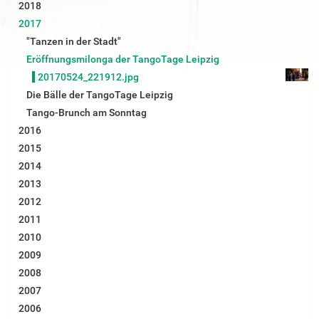
2018
e
B
2017
i
"Tanzen in der Stadt"
l
d
Eröffnungsmilonga der TangoTage Leipzig
i
20170524_221912.jpg
n
v
Die Bälle der TangoTage Leipzig
o
Tango-Brunch am Sonntag
l
l
2016
e
2015
r
G
2014
r
2013
ö
ß
2012
e
2011
…
2010
2009
2008
2007
2006