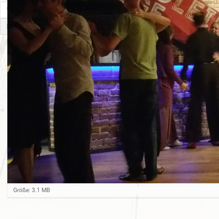
W
e
b
s
E
i
r
t
w
e
e
d
i
u
t
r
e
c
r
h
t
s
e
u
S
c
u
h
c
e
h
n
e
…
Z
Größe: 3.1 MB
e
i
g