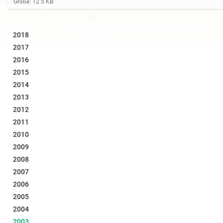
Z
Größe: 12.5 KB
e
i
g
2018
e
B
2017
i
2016
l
d
2015
i
2014
n
v
2013
o
2012
l
l
2011
e
2010
r
G
2009
r
2008
ö
ß
2007
e
2006
…
2005
2004
2003