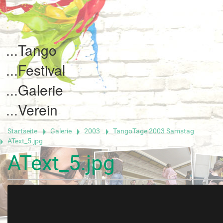
Tango
Festival
Galerie
Verein
Startseite
Galerie
2003
TangoTage 2003 Samstag
AText_5.jpg
AText_5.jpg