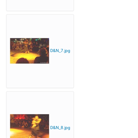
D&N_7.jpg
D&N_8.jpg