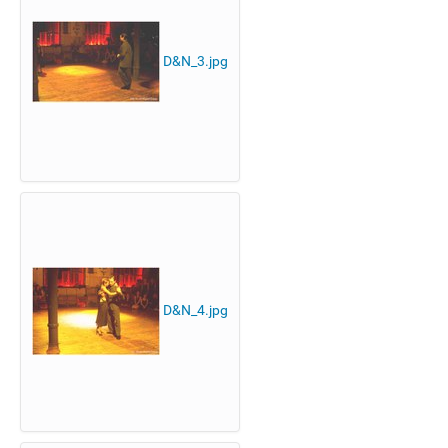
D&N_3.jpg
D&N_4.jpg