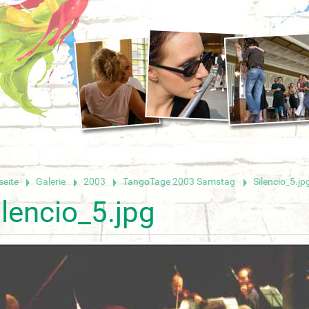
seite
Galerie
2003
TangoTage 2003 Samstag
Silencio_5.jp
ilencio_5.jpg