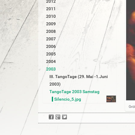
2012
r
2011
2010
2009
2008
2007
2006
2005
2004
2003
III. TangoTage (29. Mai -1.Juni
2003)
TangoTage 2003 Samstag
Silencio_5.jpg
Z
Grö
e
i
g
e
B