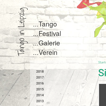
Tango
Festival
Galerie
Verein
Start
S
i
S
2018
e
s
2017
i
2016
n
2015
d
2014
h
i
2013
e